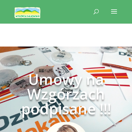
Umowy na
Wzgórzach
podpisane !!!