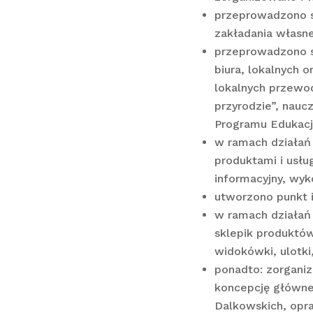
przeprowadzono sz
zakładania własne
przeprowadzono sz
biura, lokalnych o
lokalnych przewo
przyrodzie”, nauc
Programu Edukacji
w ramach działań
produktami i usłu
informacyjny, wyk
utworzono punkt i
w ramach działań 
sklepik produktów
widokówki, ulotki
ponadto: zorgani
koncepcję główn
Dalkowskich, opr