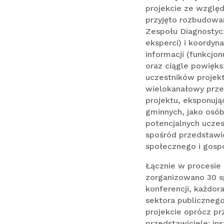
projekcie ze względ
przyjęto rozbudowa
Zespołu Diagnostyc
eksperci) i koordyn
informacji (funkcjo
oraz ciągle powięks
uczestników projekt
wielokanałowy prze
projektu, eksponują
gminnych, jako osó
potencjalnych ucze
spośród przedstawic
społecznego i gosp
Łącznie w procesie
zorganizowano 30 s
konferencji, każdor
sektora publiczneg
projekcie oprócz prz
przedstawiciele: in