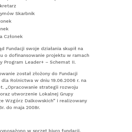
kretarz
ymów Skarbnik
łonek
onek
ka Członek
d Fundacji swoje działania skupił na
u o dofinansowanie projektu w ramach
y Program Leader+ – Schemat II.
wanie został złożony do Fundacji
la Rolnictwa w dniu 19.06.2006 r. na
pt. „Opracowanie strategii rozwoju
 oraz utworzenie Lokalnej Grupy
ze Wzgórz Dalkowskich” i realizowany
r. do maja 2008r.
yposażono w sprzęt biuro fundacji,