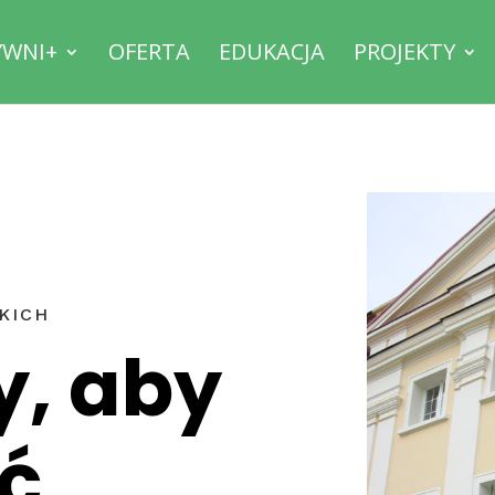
YWNI+
OFERTA
EDUKACJA
PROJEKTY
KICH
y, aby
ć