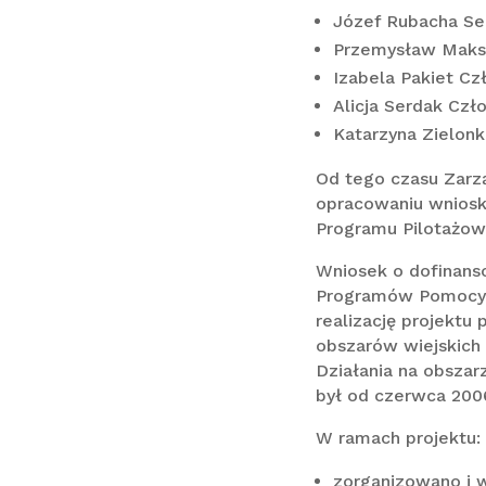
Józef Rubacha Se
Przemysław Maks
Izabela Pakiet Cz
Alicja Serdak Czł
Katarzyna Zielon
Od tego czasu Zarzą
opracowaniu wniosk
Programu Pilotażow
Wniosek o dofinanso
Programów Pomocy d
realizację projektu 
obszarów wiejskich
Działania na obszar
był od czerwca 2006
W ramach projektu:
zorganizowano i w