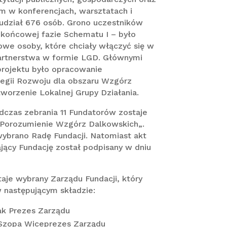
m w konferencjach, warsztatach i
 udział 676 osób. Grono uczestników
 końcowej fazie Schematu I – było
owe osoby, które chciały włączyć się w
artnerstwa w formie LGD. Głównymi
 projektu było opracowanie
tegii Rozwoju dla obszaru Wzgórz
worzenie Lokalnej Grupy Działania.
odczas zebrania 11 Fundatorów zostaje
„Porozumienie Wzgórz Dalkowskich„.
wybrano Radę Fundacji. Natomiast akt
ający Fundację został podpisany w dniu
taje wybrany Zarządu Fundacji, który
 następującym składzie:
k Prezes Zarządu
Szopa Wiceprezes Zarządu