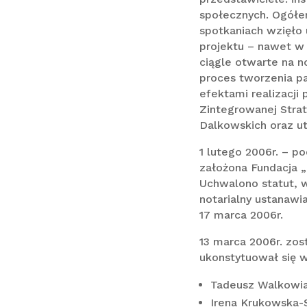
społecznych. Ogółe
spotkaniach wzięło
projektu – nawet w
ciągle otwarte na n
proces tworzenia p
efektami realizacji
Zintegrowanej Stra
Dalkowskich oraz ut
1 lutego 2006r. – p
założona Fundacja 
Uchwalono statut, 
notarialny ustanawi
17 marca 2006r.
13 marca 2006r. zos
ukonstytuował się w
Tadeusz Walkowia
Irena Krukowska-