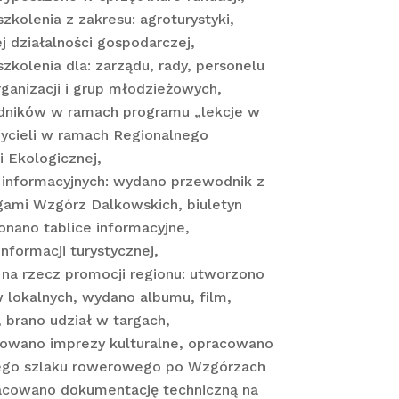
kolenia z zakresu: agroturystyki,
j działalności gospodarczej,
kolenia dla: zarządu, rady, personelu
rganizacji i grup młodzieżowych,
dników w ramach programu „lekcje w
zycieli w ramach Regionalnego
 Ekologicznej,
 informacyjnych: wydano przewodnik z
gami Wzgórz Dalkowskich, biuletyn
onano tablice informacyjne,
nformacji turystycznej,
na rzecz promocji regionu: utworzono
 lokalnych, wydano albumu, film,
, brano udział w targach,
zowano imprezy kulturalne, opracowano
ego szlaku rowerowego po Wzgórzach
acowano dokumentację techniczną na