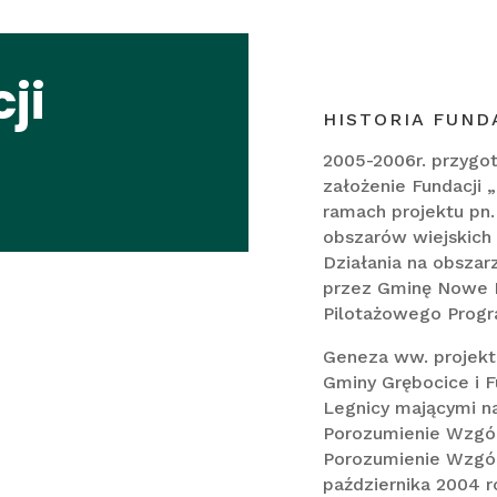
ji
HISTORIA FUND
2005-2006r. przygo
założenie Fundacji
ramach projektu pn.
obszarów wiejskich
Działania na obsza
przez Gminę Nowe 
Pilotażowego Prog
Geneza ww. projektu
Gminy Grębocice i F
Legnicy mającymi na
Porozumienie Wzgór
Porozumienie Wzgór
października 2004 r