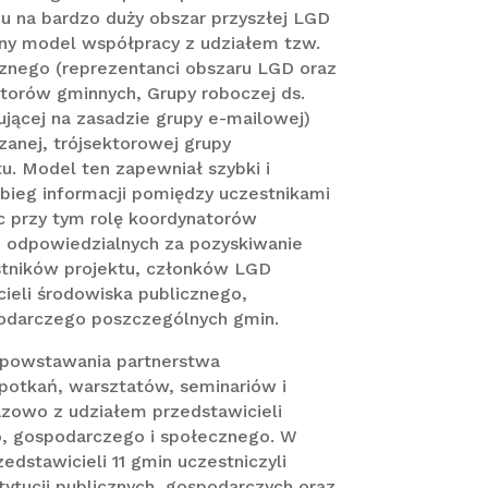
u na bardzo duży obszar przyszłej LGD
ny model współpracy z udziałem tzw.
znego (reprezentanci obszaru LGD oraz
atorów gminnych, Grupy roboczej ds.
nującej na zasadzie grupy e-mailowej)
zanej, trójsektorowej grupy
u. Model ten zapewniał szybki i
bieg informacji pomiędzy uczestnikami
c przy tym rolę koordynatorów
b odpowiedzialnych za pozyskiwanie
stników projektu, członków LGD
ieli środowiska publicznego,
odarczego poszczególnych gmin.
 powstawania partnerstwa
potkań, warsztatów, seminariów i
azowo z udziałem przedstawicieli
o, gospodarczego i społecznego. W
edstawicieli 11 gmin uczestniczyli
stytucji publicznych, gospodarczych oraz