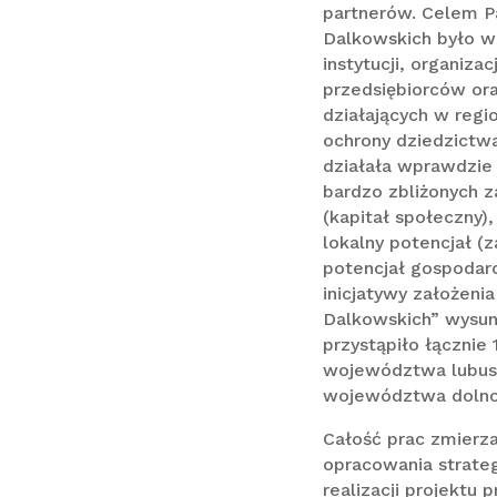
partnerów. Celem P
Dalkowskich było w
instytucji, organiza
przedsiębiorców ora
działających w reg
ochrony dziedzictw
działała wprawdzie 
bardzo zbliżonych z
(kapitał społeczny),
lokalny potencjał (
potencjał gospodarc
inicjatywy założeni
Dalkowskich” wysun
przystąpiło łącznie 
województwa lubusk
województwa dolno
Całość prac zmierz
opracowania strateg
realizacji projektu