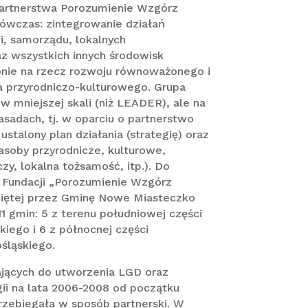
artnerstwa Porozumienie Wzgórz
ówczas: zintegrowanie działań
cji, samorządu, lokalnych
z wszystkich innych środowisk
ionie na rzecz rozwoju równoważonego i
a przyrodniczo-kulturowego. Grupa
w mniejszej skali (niż LEADER), ale na
asadach, tj. w oparciu o partnerstwo
 ustalony plan działania (strategię) oraz
zasoby przyrodnicze, kulturowe,
zy, lokalna tożsamość, itp.). Do
a Fundacji „Porozumienie Wzgórz
iętej przez Gminę Nowe Miasteczko
11 gmin: 5 z terenu południowej części
iego i 6 z północnej części
śląskiego.
ających do utworzenia LGD oraz
ii na lata 2006-2008 od początku
 przebiegała w sposób partnerski. W