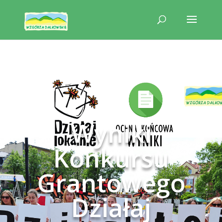
Wyniki
Konkursu
Grantowego
Działaj